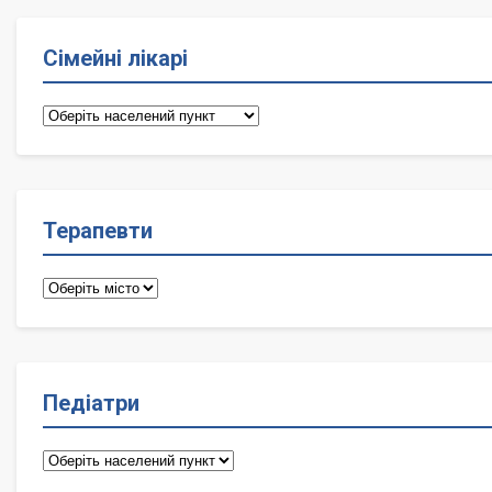
Сімейні лікарі
Сімейні
лікарі
Терапевти
Терапевти
Педіатри
Педіатри