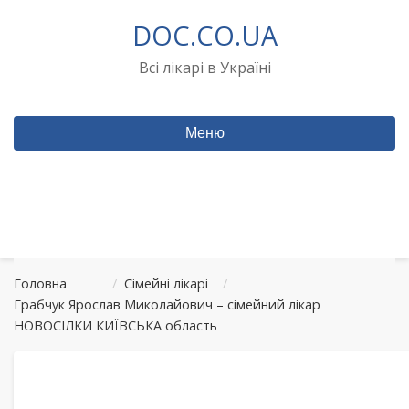
Перейти
DOC.CO.UA
до
вмісту
Всі лікарі в Україні
Меню
Головна
/
Сімейні лікарі
/
Грабчук Ярослав Миколайович – сімейний лікар
НОВОСІЛКИ КИЇВСЬКА область