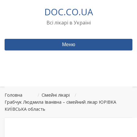
Перейти
DOC.CO.UA
до
вмісту
Всі лікарі в Україні
Меню
Головна
/
Сімейні лікарі
/
Грабчук Людмила Іванівна – сімейний лікар ЮРІВКА
КИЇВСЬКА область