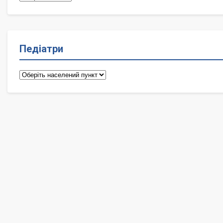
Педіатри
Педіатри