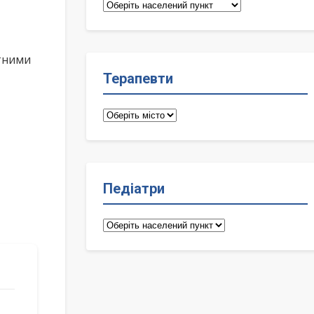
Сімейні
лікарі
ктними
Терапевти
Терапевти
Педіатри
Педіатри