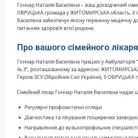
Гончар Наталія Василівна – ваш досвідчений сі
ОВРУЦЬКА громада у ЖИТОМИРСЬКА область. З ін
Василівна забезпечує якісну первинну медичну д
питаннях здоров’я всієї родини.
Про вашого сімейного лікар
Гончар Наталія Василівна працює у Амбулаторія
№ 3”, розташованому за адресою: ЖИТОМИРСЬКА
Героїв ЗСУ (Збройних Сил України), 5 ОВРУЦЬКА 
Сімейний лікар Гончар Наталія Василівна надає ш
Регулярні профілактичні огляди
Діагностика та лікування поширених захвор
Направлення до вузькопрофільних спеціаліст
Вакцинація згідно з національним календар