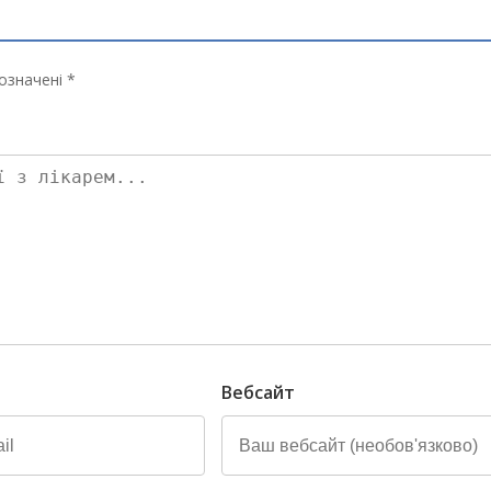
означені *
Вебсайт