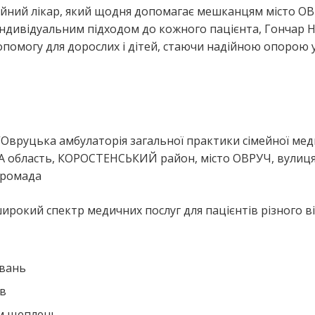
мейний лікар, який щодня допомагає мешканцям місто О
дивідуальним підходом до кожного пацієнта, Гончар Н
опомогу для дорослих і дітей, стаючи надійною опорою 
я
 “Овруцька амбулаторія загальної практики сімейної ме
 область, КОРОСТЕНСЬКИЙ район, місто ОВРУЧ, вулиц
громада
ирокий спектр медичних послуг для пацієнтів різного ві
ювань
ів
ем щеплень