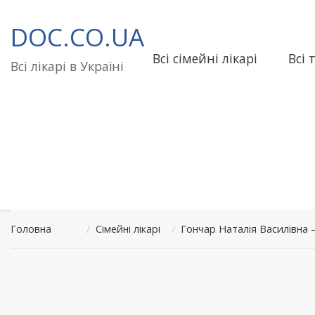
Перейти
до
DOC.CO.UA
вмісту
Всі сімейні лікарі
Всі 
Всі лікарі в Україні
Головна
/
Сімейні лікарі
/
Гончар Наталія Василівна