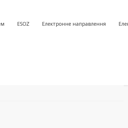
ем
ESOZ
Електронне направлення
Еле