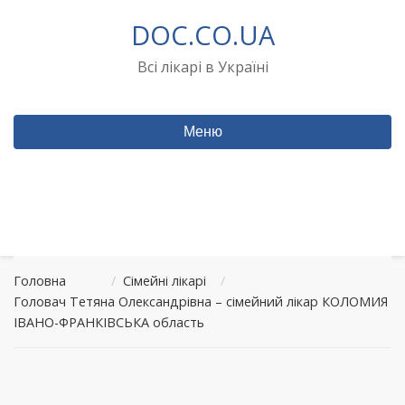
Перейти
DOC.CO.UA
до
вмісту
Всі лікарі в Україні
Меню
Головна
/
Сімейні лікарі
/
Головач Тетяна Олександрівна – сімейний лікар КОЛОМИЯ
ІВАНО-ФРАНКІВСЬКА область