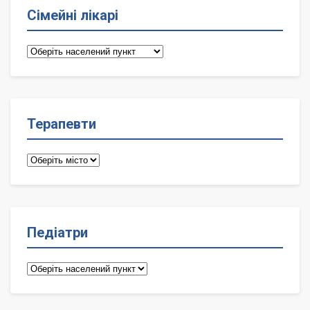
Сімейні лікарі
Сімейні
лікарі
Терапевти
Терапевти
Педіатри
Педіатри