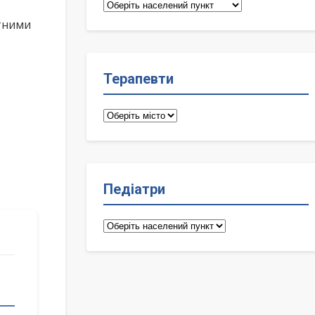
Сімейні
лікарі
ктними
Терапевти
Терапевти
Педіатри
Педіатри