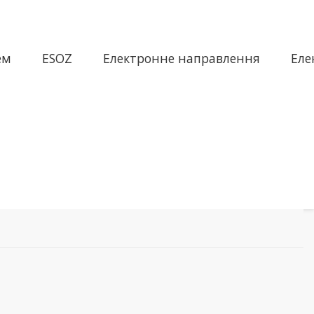
ем
ESOZ
Електронне направлення
Еле