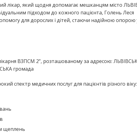
ний лікар, який щодня допомагає мешканцям місто ЛЬВІ
відуальним підходом до кожного пацієнта, Голень Леся
допомогу для дорослих і дітей, стаючи надійною опорою 
я
 лікарня ВЗПСМ 2”, розташованому за адресою: ЛЬВІВСЬ
ВСЬКА громада
окий спектр медичних послуг для пацієнтів різного віку:
ювань
ів
ем щеплень