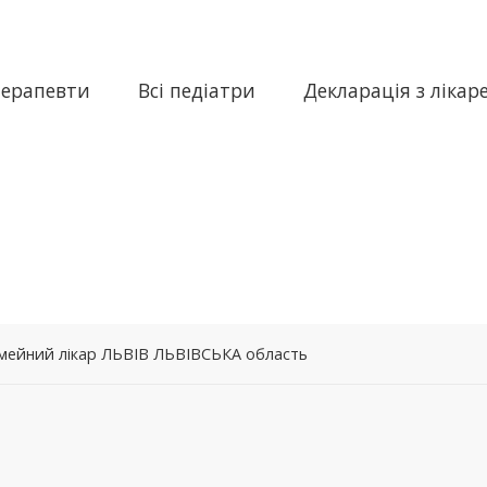
терапевти
Всі педіатри
Декларація з лікар
сімейний лікар ЛЬВІВ ЛЬВІВСЬКА область