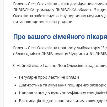
Голень Леся Олексіївна – ваш досвідчений сімей
ЛЬВІВСЬКА громада у ЛЬВІВСЬКА область. З інди
Олексіївна забезпечує якісну первинну медичну 
питаннях здоров’я всієї родини.
Про вашого сімейного лікар
Голень Леся Олексіївна працює у Амбулаторія “5
область, місто ЛЬВІВ, вулиця Чупринки, 61 ЛЬВІ
Сімейний лікар Голень Леся Олексіївна надає шир
Регулярні профілактичні огляди
Діагностика та лікування поширених захвор
Направлення до вузькопрофільних спеціаліст
Вакцинація згідно з національним календар