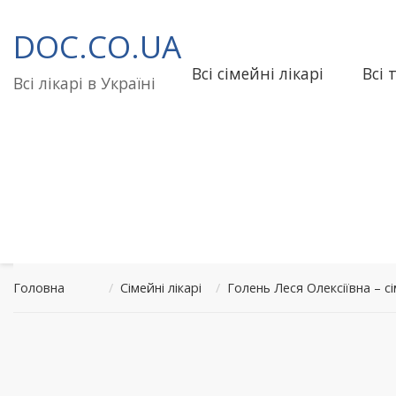
Перейти
до
DOC.CO.UA
вмісту
Всі сімейні лікарі
Всі 
Всі лікарі в Україні
Головна
/
Сімейні лікарі
/
Голень Леся Олексіївна – 