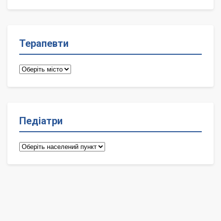
лікарі
Терапевти
Терапевти
Педіатри
Педіатри