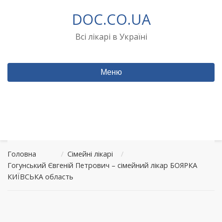
Перейти
DOC.CO.UA
до
вмісту
Всі лікарі в Україні
Меню
Головна
/
Сімейні лікарі
/
Гогунський Євгеній Петрович – сімейний лікар БОЯРКА
КИЇВСЬКА область