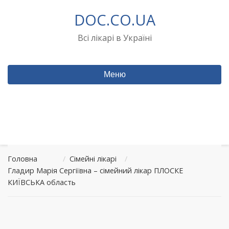
Перейти
DOC.CO.UA
до
вмісту
Всі лікарі в Україні
Меню
Головна
/
Сімейні лікарі
/
Гладир Марія Сергіївна – сімейний лікар ПЛОСКЕ
КИЇВСЬКА область