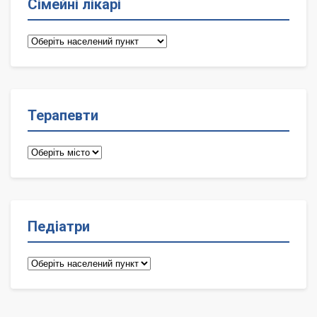
Сімейні лікарі
Сімейні
лікарі
Терапевти
Терапевти
Педіатри
Педіатри