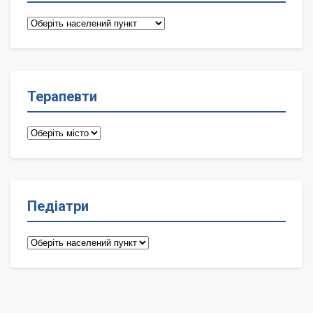
Сімейні
лікарі
Терапевти
Терапевти
Педіатри
Педіатри