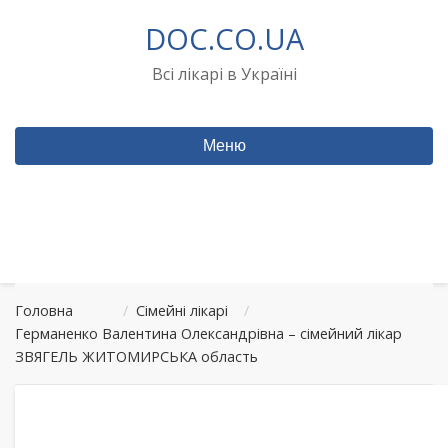
Перейти
DOC.CO.UA
до
вмісту
Всі лікарі в Україні
Меню
Головна
/
Сімейні лікарі
/
Германенко Валентина Олександрівна – сімейний лікар
ЗВЯГЕЛЬ ЖИТОМИРСЬКА область