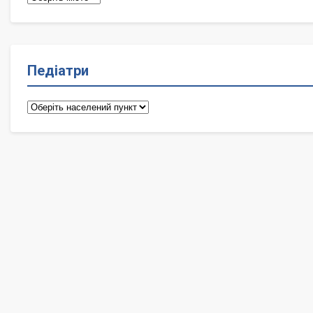
Педіатри
Педіатри