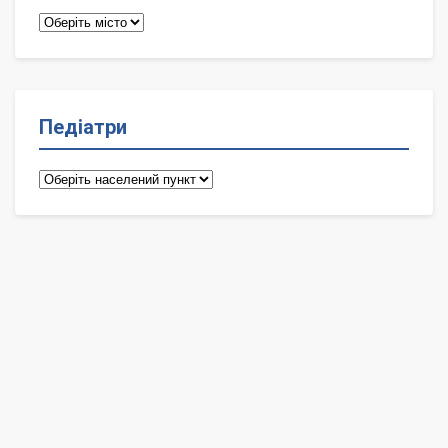
Терапевти
Педіатри
Педіатри