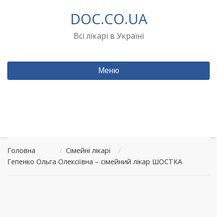
Перейти
DOC.CO.UA
до
вмісту
Всі лікарі в Україні
Меню
Головна
/
Сімейні лікарі
/
Гепенко Ольга Олексіївна – сімейний лікар ШОСТКА