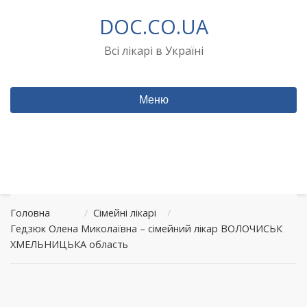
Перейти
DOC.CO.UA
до
вмісту
Всі лікарі в Україні
Меню
Головна
/
Сімейні лікарі
/
Гедзюк Олена Миколаївна – сімейний лікар ВОЛОЧИСЬК
ХМЕЛЬНИЦЬКА область