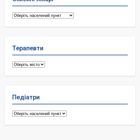
Сімейні
лікарі
Терапевти
Терапевти
Педіатри
Педіатри