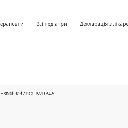
терапевти
Всі педіатри
Декларація з лікар
 – сімейний лікар ПОЛТАВА