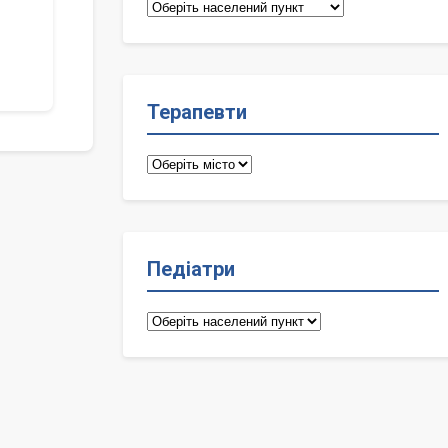
Сімейні
лікарі
Терапевти
Терапевти
Педіатри
Педіатри