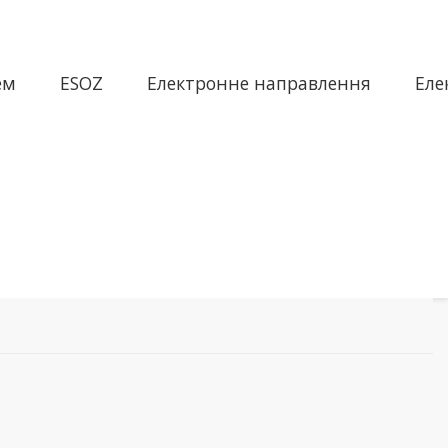
ем
ESOZ
Електронне направлення
Еле