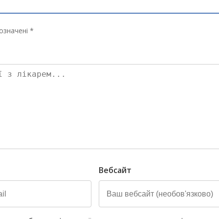
означені *
Вебсайт