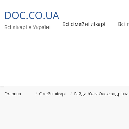
Перейти
до
DOC.CO.UA
вмісту
Всі сімейні лікарі
Всі 
Всі лікарі в Україні
Головна
/
Сімейні лікарі
/
Гайда Юлія Олександрівна