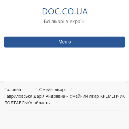
Перейти
DOC.CO.UA
до
вмісту
Всі лікарі в Україні
Меню
Головна
/
Сімейні лікарі
/
Гавриловська Дарія Андріївна – сімейний лікар КРЕМЕНЧУК
ПОЛТАВСЬКА область