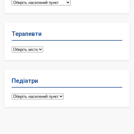
Сімейні
лікарі
Терапевти
Терапевти
Педіатри
Педіатри