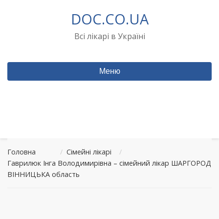
Перейти
DOC.CO.UA
до
вмісту
Всі лікарі в Україні
Меню
Головна
/
Сімейні лікарі
/
Гаврилюк Інга Володимирівна – сімейний лікар ШАРГОРОД
ВІННИЦЬКА область