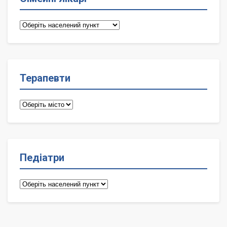
Сімейні
лікарі
Терапевти
Терапевти
Педіатри
Педіатри