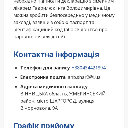
необхідно підписати декларацію з сімейним
лікарем Гаврилюк Інга Володимирівна. Це
можна зробити безпосередньо у медичному
закладі, взявши з собою паспорт та
ідентифікаційний код (або свідоцтво про
народження для дітей).
Контактна інформація
Телефон для запису
:
+380434421894
Електронна пошта
: anb.shar2@i.ua
Адреса медичного закладу
:
ВІННИЦЬКА область, ЖМЕРИНСЬКИЙ
район, місто ШАРГОРОД, вулиця
В.Чорновола, 9А
Графік прийому