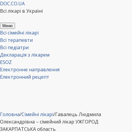
Перейти
DOC.CO.UA
до
Всі лікарі в Україні
вмісту
Меню
Всі сімейні лікарі
Всі терапевти
Всі педіатри
Декларація з лікарем
ESOZ
Електронне направлення
Електронний рецепт
Головна
/
Сімейні лікарі
/
Гавалець Людмила
Олександрівна – сімейний лікар УЖГОРОД
ЗАКАРПАТСЬКА область