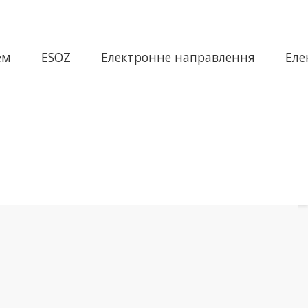
ем
ESOZ
Електронне направлення
Еле