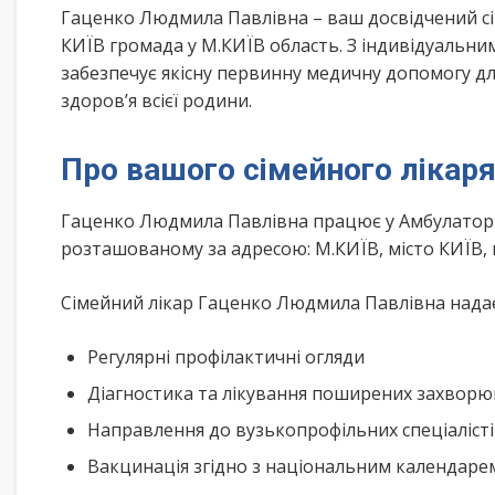
Гаценко Людмила Павлівна – ваш досвідчений сі
КИЇВ громада у М.КИЇВ область. З індивідуальн
забезпечує якісну первинну медичну допомогу дл
здоров’я всієї родини.
Про вашого сімейного лікар
Гаценко Людмила Павлівна працює у Амбулаторія
розташованому за адресою: М.КИЇВ, місто КИЇВ,
Сімейний лікар Гаценко Людмила Павлівна надає 
Регулярні профілактичні огляди
Діагностика та лікування поширених захвор
Направлення до вузькопрофільних спеціаліст
Вакцинація згідно з національним календар