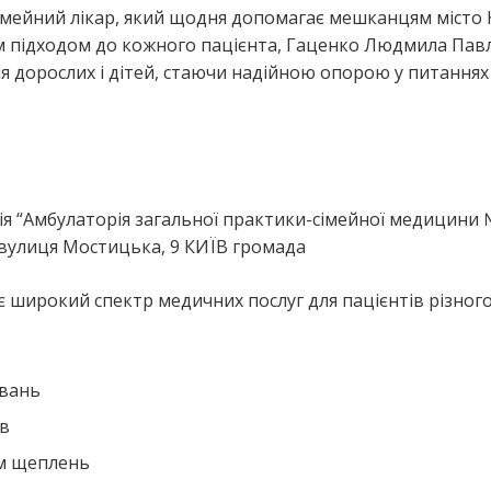
мейний лікар, який щодня допомагає мешканцям місто 
им підходом до кожного пацієнта, Гаценко Людмила Пав
я дорослих і дітей, стаючи надійною опорою у питаннях
я
 “Амбулаторія загальної практики-сімейної медицини 
 вулиця Мостицька, 9 КИЇВ громада
широкий спектр медичних послуг для пацієнтів різного 
ювань
ів
ем щеплень