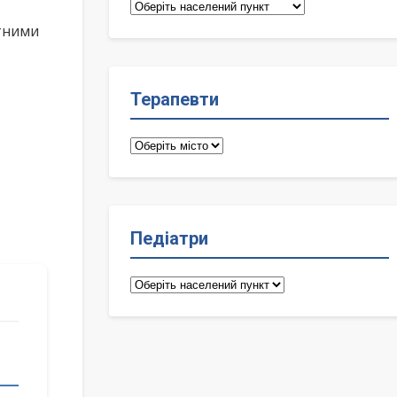
Сімейні
лікарі
ктними
Терапевти
Терапевти
Педіатри
Педіатри