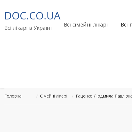
Перейти
до
DOC.CO.UA
вмісту
Всі сімейні лікарі
Всі 
Всі лікарі в Україні
Головна
/
Сімейні лікарі
/
Гаценко Людмила Павлівна 