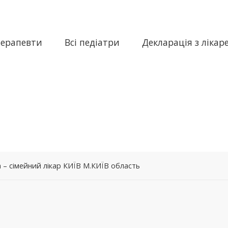
терапевти
Всі педіатри
Декларація з лікар
– сімейний лікар КИЇВ М.КИЇВ область