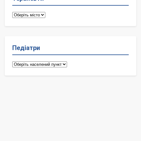
Терапевти
Педіатри
Педіатри