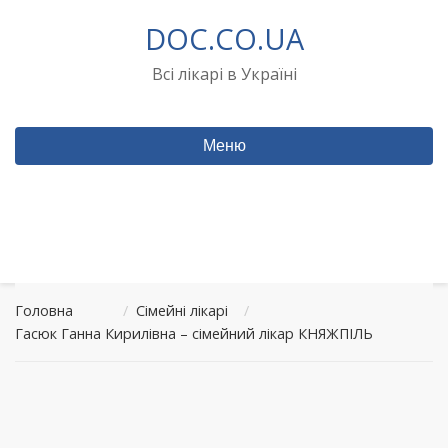
Перейти
DOC.CO.UA
до
вмісту
Всі лікарі в Україні
Меню
Головна
/
Сімейні лікарі
/
Гасюк Ганна Кирилівна – сімейний лікар КНЯЖПІЛЬ