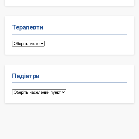
лікарі
Терапевти
Терапевти
Педіатри
Педіатри