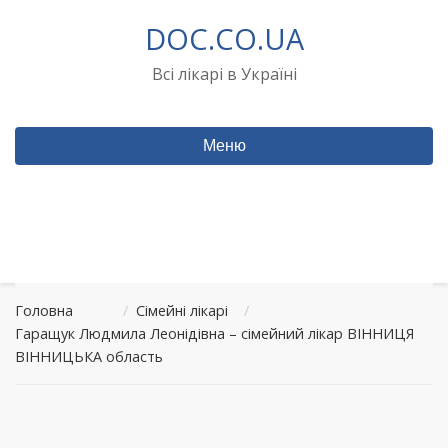
Перейти
DOC.CO.UA
до
вмісту
Всі лікарі в Україні
Меню
Головна
/
Сімейні лікарі
/
Гаращук Людмила Леонідівна – сімейний лікар ВІННИЦЯ
ВІННИЦЬКА область