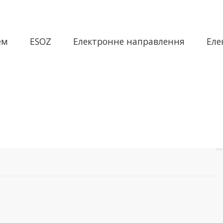
ем
ESOZ
Електронне направлення
Еле