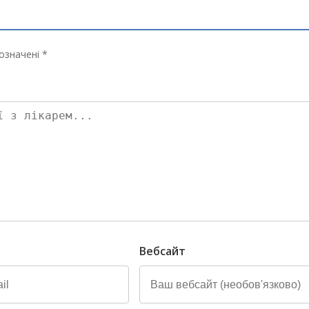
означені *
Вебсайт