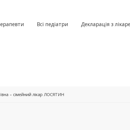
терапевти
Всі педіатри
Декларація з лікар
ївна – сімейний лікар ЛОСЯТИН