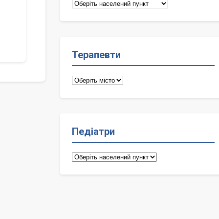
Сімейні
лікарі
Терапевти
Терапевти
Педіатри
Педіатри