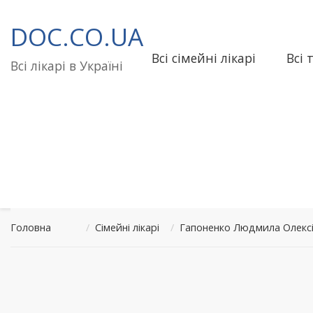
Перейти
до
DOC.CO.UA
вмісту
Всі сімейні лікарі
Всі 
Всі лікарі в Україні
Головна
/
Сімейні лікарі
/
Гапоненко Людмила Олексі