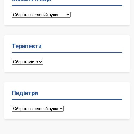
Сімейні
лікарі
Терапевти
Терапевти
Педіатри
Педіатри