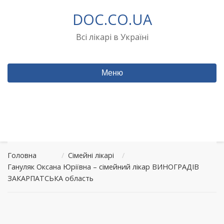
Перейти
DOC.CO.UA
до
вмісту
Всі лікарі в Україні
Меню
Головна
/
Сімейні лікарі
/
Гануляк Оксана Юріївна – сімейний лікар ВИНОГРАДІВ
ЗАКАРПАТСЬКА область