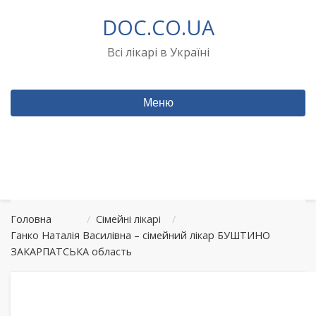
Перейти
DOC.CO.UA
до
вмісту
Всі лікарі в Україні
Меню
Головна
/
Сімейні лікарі
/
Ганко Наталія Василівна – сімейний лікар БУШТИНО
ЗАКАРПАТСЬКА область