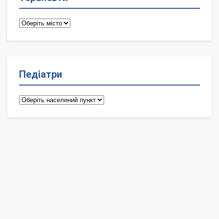
Терапевти
Педіатри
Педіатри