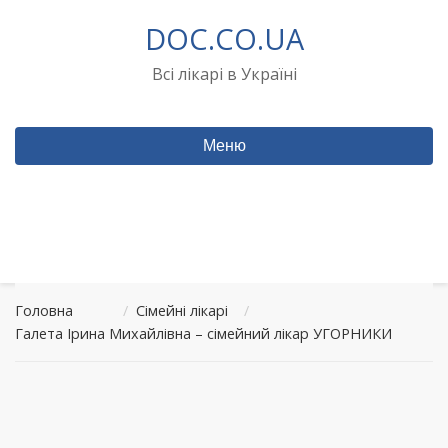
Перейти
DOC.CO.UA
до
вмісту
Всі лікарі в Україні
Меню
Головна
/
Сімейні лікарі
/
Галета Ірина Михайлівна – сімейний лікар УГОРНИКИ