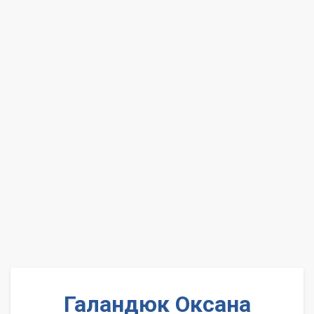
Галандюк Оксана