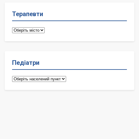
Терапевти
Терапевти
Педіатри
Педіатри