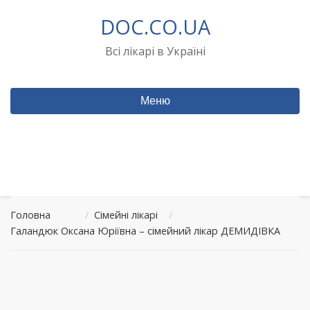
Перейти
DOC.CO.UA
до
вмісту
Всі лікарі в Україні
Меню
Головна
/
Сімейні лікарі
/
Галандюк Оксана Юріївна – сімейний лікар ДЕМИДІВКА