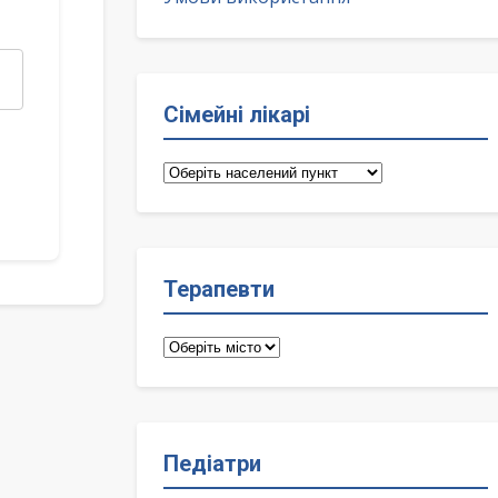
Сімейні лікарі
Сімейні
лікарі
Терапевти
Терапевти
Педіатри