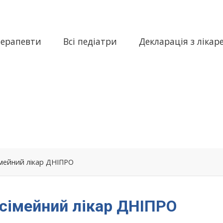
терапевти
Всі педіатри
Декларація з лікар
сімейний лікар ДНІПРО
 сімейний лікар ДНІПРО