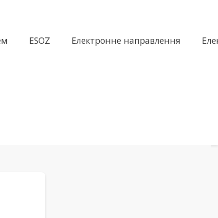
ем
ESOZ
Електронне направлення
Еле