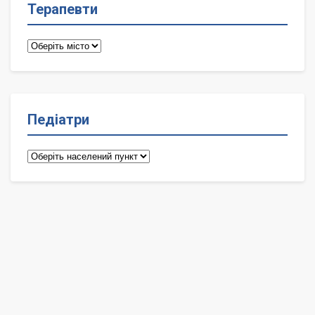
Терапевти
Терапевти
Педіатри
Педіатри