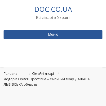
Перейти
DOC.CO.UA
до
вмісту
Всі лікарі в Україні
Меню
Головна
/
Сімейні лікарі
/
Федорів Орися Орестівна – сімейний лікар ДАШАВА
ЛЬВІВСЬКА область