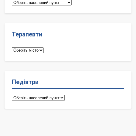
Сімейні
лікарі
Терапевти
Терапевти
Педіатри
Педіатри