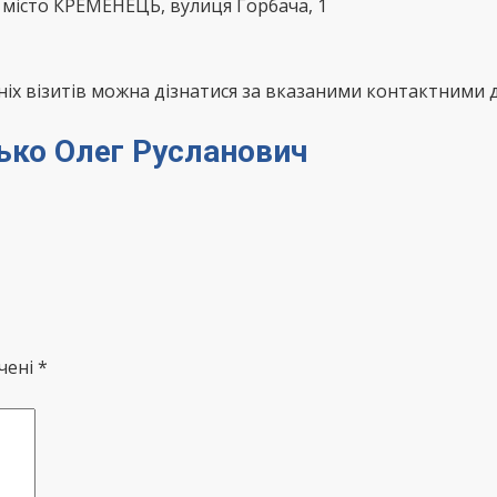
 місто КРЕМЕНЕЦЬ, вулиця Горбача, 1
х візитів можна дізнатися за вказаними контактними д
дько Олег Русланович
чені *