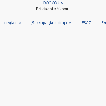
DOC.CO.UA
Всі лікарі в Україні
сі педіатри
Декларація з лікарем
ESOZ
Ел