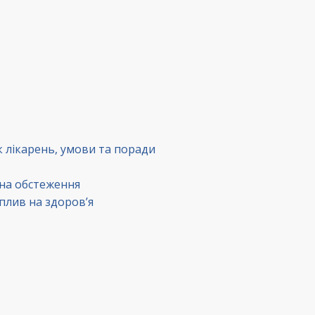
к лікарень, умови та поради
 на обстеження
вплив на здоров’я
в