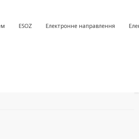
ем
ESOZ
Електронне направлення
Еле