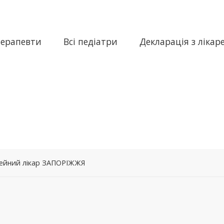
терапевти
Всі педіатри
Декларація з лікар
мейний лікар ЗАПОРІЖЖЯ