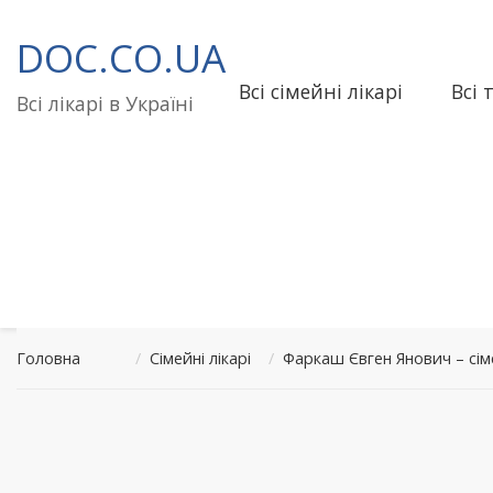
Перейти
до
DOC.CO.UA
вмісту
Всі сімейні лікарі
Всі 
Всі лікарі в Україні
Головна
/
Сімейні лікарі
/
Фаркаш Євген Янович – сі