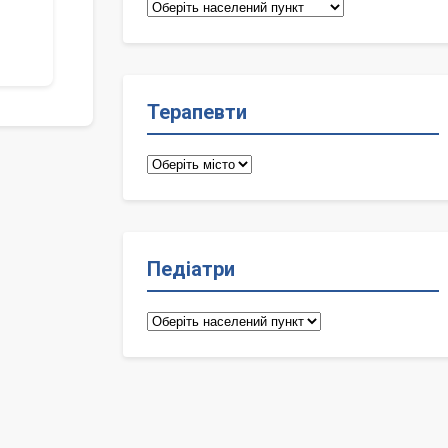
Сімейні
лікарі
Терапевти
Терапевти
Педіатри
Педіатри