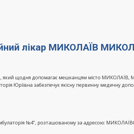
мейний лікар МИКОЛАЇВ МИКО
ікар, який щодня допомагає мешканцям місто МИКОЛАЇВ
торія Юріївна забезпечує якісну первинну медичну допо
 амбулаторія №4”, розташованому за адресою: МИКОЛАЇВ