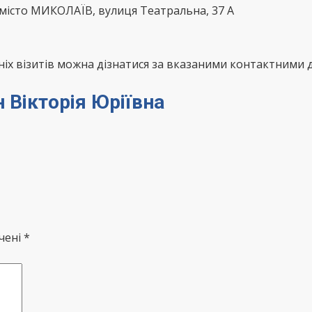
місто МИКОЛАЇВ, вулиця Театральна, 37 А
х візитів можна дізнатися за вказаними контактними д
н Вікторія Юріївна
чені *