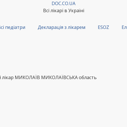
DOC.CO.UA
Всі лікарі в Україні
сі педіатри
Декларація з лікарем
ESOZ
Ел
ний лікар МИКОЛАЇВ МИКОЛАЇВСЬКА область