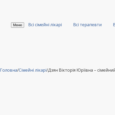
Перейти
до
вмісту
Всі сімейні лікарі
Всі терапевти
В
Меню
Головна
/
Сімейні лікарі
/
Дзян Вікторія Юріївна – сімей