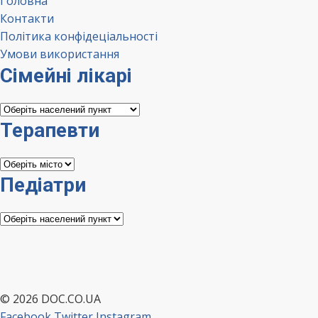
Головна
Контакти
Політика конфідеціальності
Умови використання
Сімейні лікарі
Сімейні
лікарі
Терапевти
Терапевти
Педіатри
Педіатри
© 2026 DOC.CO.UA
Facebook
Twitter
Instagram