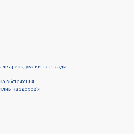
к лікарень, умови та поради
 на обстеження
вплив на здоров’я
в