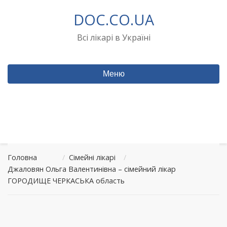
Перейти
DOC.CO.UA
до
вмісту
Всі лікарі в Україні
Меню
Головна
/
Сімейні лікарі
/
Джаловян Ольга Валентинівна – сімейний лікар
ГОРОДИЩЕ ЧЕРКАСЬКА область