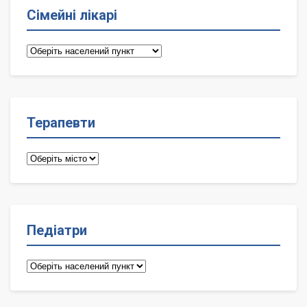
Сімейні лікарі
Сімейні
лікарі
Терапевти
Терапевти
Педіатри
Педіатри