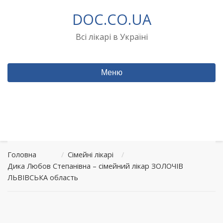
Перейти
DOC.CO.UA
до
вмісту
Всі лікарі в Україні
Меню
Головна
/
Сімейні лікарі
/
Дика Любов Степанівна – сімейний лікар ЗОЛОЧІВ
ЛЬВІВСЬКА область