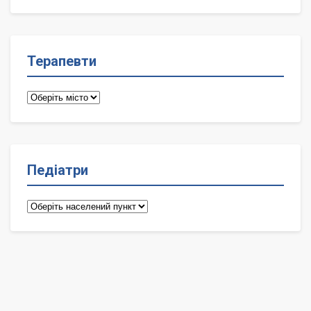
лікарі
Терапевти
Терапевти
Педіатри
Педіатри