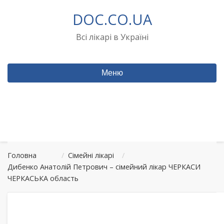
Перейти
DOC.CO.UA
до
вмісту
Всі лікарі в Україні
Меню
Головна
/
Сімейні лікарі
/
Дибенко Анатолій Петрович – сімейний лікар ЧЕРКАСИ
ЧЕРКАСЬКА область