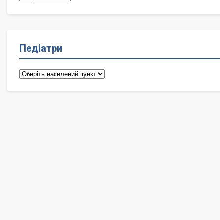
Педіатри
Педіатри