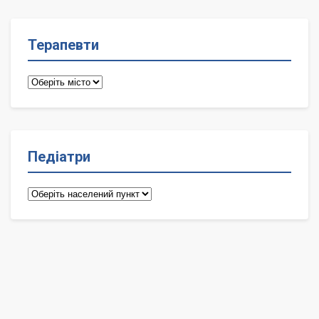
Терапевти
Терапевти
Педіатри
Педіатри