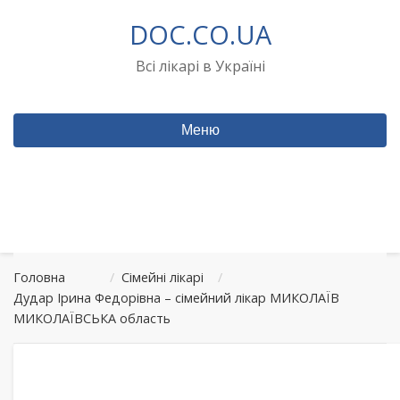
Перейти
DOC.CO.UA
до
вмісту
Всі лікарі в Україні
Меню
Головна
/
Сімейні лікарі
/
Дудар Ірина Федорівна – сімейний лікар МИКОЛАЇВ
МИКОЛАЇВСЬКА область