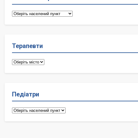
Сімейні
лікарі
Терапевти
Терапевти
Педіатри
Педіатри