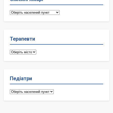
Сімейні
лікарі
Терапевти
Терапевти
Педіатри
Педіатри