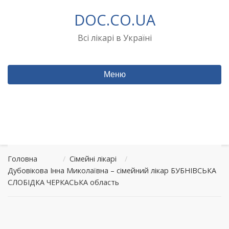
Перейти
DOC.CO.UA
до
вмісту
Всі лікарі в Україні
Меню
Головна
/
Сімейні лікарі
/
Дубовікова Інна Миколаївна – сімейний лікар БУБНІВСЬКА
СЛОБІДКА ЧЕРКАСЬКА область