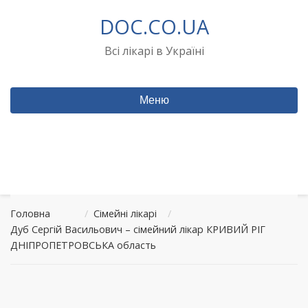
Перейти
DOC.CO.UA
до
вмісту
Всі лікарі в Україні
Меню
Головна
/
Сімейні лікарі
/
Дуб Сергій Васильович – сімейний лікар КРИВИЙ РІГ
ДНІПРОПЕТРОВСЬКА область