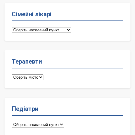
Сімейні лікарі
Сімейні
лікарі
Терапевти
Терапевти
Педіатри
Педіатри