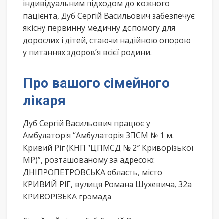
індивідуальним підходом до кожного
пацієнта, Дуб Сергій Васильович забезпечує
якісну первинну медичну допомогу для
дорослих і дітей, стаючи надійною опорою
у питаннях здоров’я всієї родини.
Про вашого сімейного
лікаря
Дуб Сергій Васильович працює у
Амбулаторія “Амбулаторія ЗПСМ № 1 м.
Кривий Ріг (КНП “ЦПМСД № 2″ Криворізької
МР)”, розташованому за адресою:
ДНІПРОПЕТРОВСЬКА область, місто
КРИВИЙ РІГ, вулиця Романа Шухевича, 32а
КРИВОРІЗЬКА громада