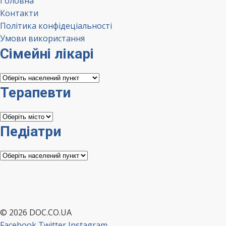
Головна
Контакти
Політика конфідеціальності
Умови використання
Сімейні лікарі
Сімейні
лікарі
Терапевти
Терапевти
Педіатри
Педіатри
© 2026 DOC.CO.UA
Facebook
Twitter
Instagram