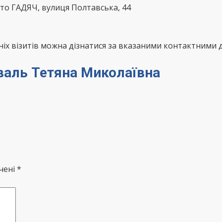
то ГАДЯЧ, вулиця Полтавська, 44
х візитів можна дізнатися за вказаними контактними д
еваль Тетяна Миколаївна
чені *