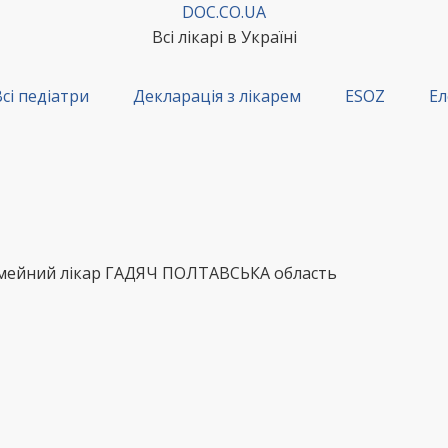
DOC.CO.UA
Всі лікарі в Україні
сі педіатри
Декларація з лікарем
ESOZ
Ел
імейний лікар ГАДЯЧ ПОЛТАВСЬКА область