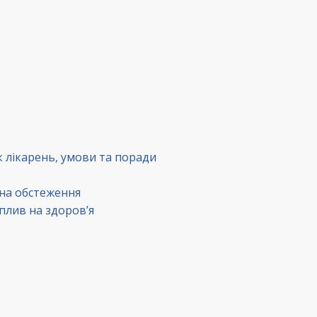
к лікарень, умови та поради
 на обстеження
вплив на здоров’я
в