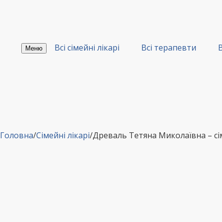
Перейти
до
вмісту
Всі сімейні лікарі
Всі терапевти
В
Меню
Головна
/
Сімейні лікарі
/
Древаль Тетяна Миколаївна – с