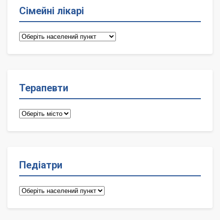
Сімейні лікарі
Сімейні
лікарі
Терапевти
Терапевти
Педіатри
Педіатри