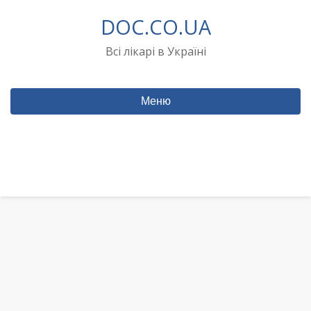
Перейти
DOC.CO.UA
до
вмісту
Всі лікарі в Україні
Меню