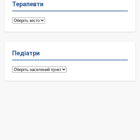
Терапевти
Терапевти
Педіатри
Педіатри