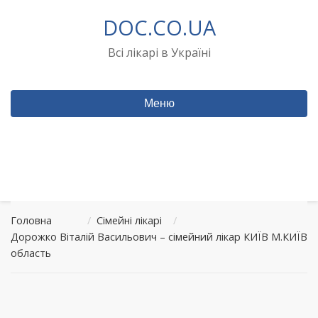
Перейти
DOC.CO.UA
до
вмісту
Всі лікарі в Україні
Меню
Головна
/
Сімейні лікарі
/
Дорожко Віталій Васильович – сімейний лікар КИЇВ М.КИЇВ
область