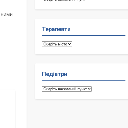
лікарі
ктними
Терапевти
Терапевти
Педіатри
Педіатри