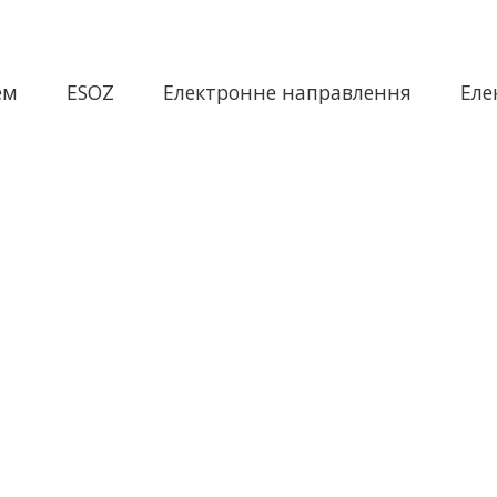
ем
ESOZ
Електронне направлення
Еле