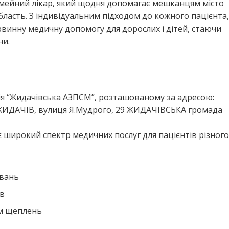
імейний лікар, який щодня допомагає мешканцям місто
асть. З індивідуальним підходом до кожного пацієнта,
винну медичну допомогу для дорослих і дітей, стаючи
ни.
я
я “Жидачівська АЗПСМ”, розташованому за адресою:
ЖИДАЧІВ, вулиця Я.Мудрого, 29 ЖИДАЧІВСЬКА громада
широкий спектр медичних послуг для пацієнтів різного 
ювань
ів
ем щеплень