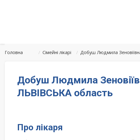
Головна
/
Сімейні лікарі
/
Добуш Людмила Зеновіївна
Добуш Людмила Зеновіїв
ЛЬВІВСЬКА область
Про лікаря