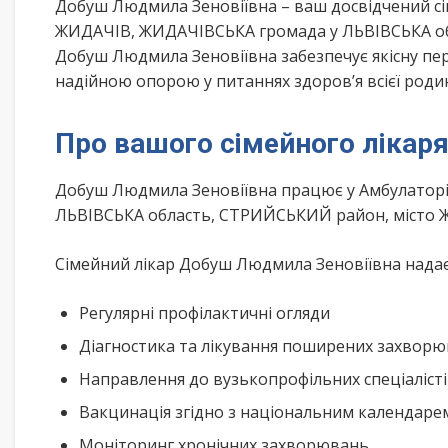
Добуш Людмила Зеновіївна – ваш досвідчений с
ЖИДАЧІВ, ЖИДАЧІВСЬКА громада у ЛЬВІВСЬКА обл
Добуш Людмила Зеновіївна забезпечує якісну пер
надійною опорою у питаннях здоров’я всієї роди
Про вашого сімейного лікар
Добуш Людмила Зеновіївна працює у Амбулаторі
ЛЬВІВСЬКА область, СТРИЙСЬКИЙ район, місто 
Сімейний лікар Добуш Людмила Зеновіївна надає 
Регулярні профілактичні огляди
Діагностика та лікування поширених захвор
Направлення до вузькопрофільних спеціаліст
Вакцинація згідно з національним календар
Моніторинг хронічних захворювань