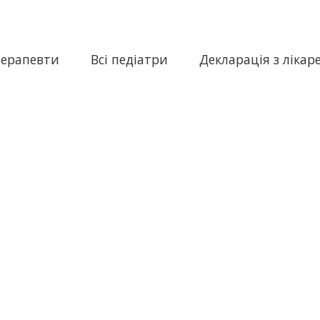
терапевти
Всі педіатри
Декларація з лікар