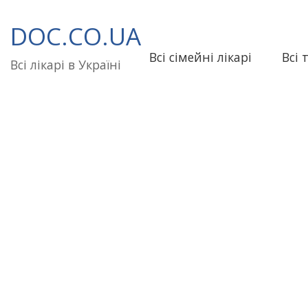
Перейти
до
DOC.CO.UA
вмісту
Всі сімейні лікарі
Всі 
Всі лікарі в Україні