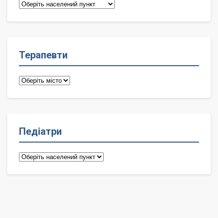
Сімейні
лікарі
Терапевти
Терапевти
Педіатри
Педіатри