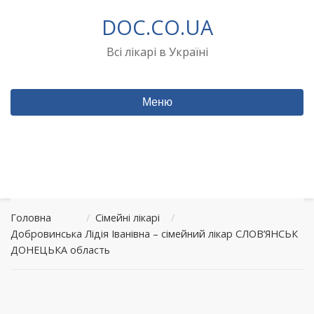
Перейти
DOC.CO.UA
до
вмісту
Всі лікарі в Україні
Меню
Головна
/
Сімейні лікарі
/
Добровинська Лідія Іванівна – сімейний лікар СЛОВ’ЯНСЬК
ДОНЕЦЬКА область