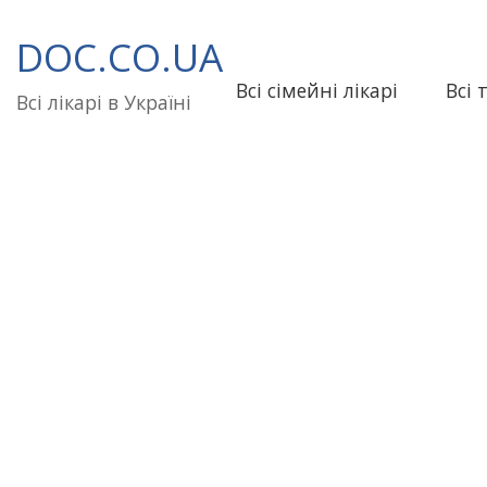
Перейти
до
DOC.CO.UA
вмісту
Всі сімейні лікарі
Всі 
Всі лікарі в Україні