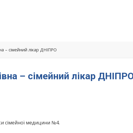
на – сімейний лікар ДНІПРО
івна – сімейний лікар ДНІПР
ки сімейної медицини №4.