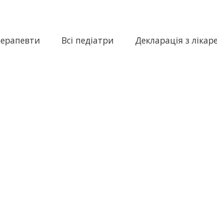
терапевти
Всі педіатри
Декларація з лікар