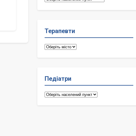
лікарі
Терапевти
Терапевти
Педіатри
Педіатри