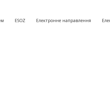
ем
ESOZ
Електронне направлення
Еле