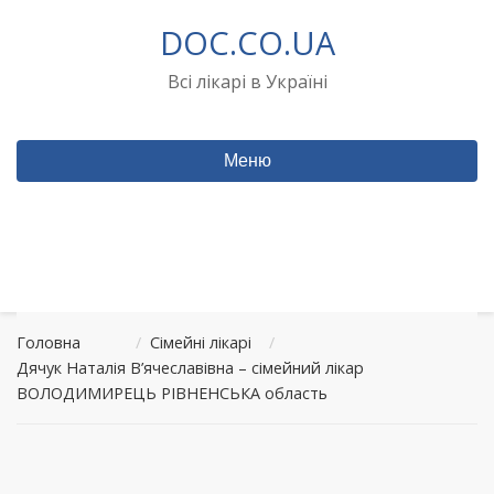
Перейти
DOC.CO.UA
до
вмісту
Всі лікарі в Україні
Меню
Головна
/
Сімейні лікарі
/
Дячук Наталія В’ячеславівна – сімейний лікар
ВОЛОДИМИРЕЦЬ РІВНЕНСЬКА область