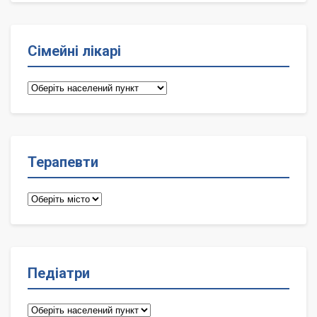
Сімейні лікарі
Сімейні
лікарі
Терапевти
Терапевти
Педіатри
Педіатри