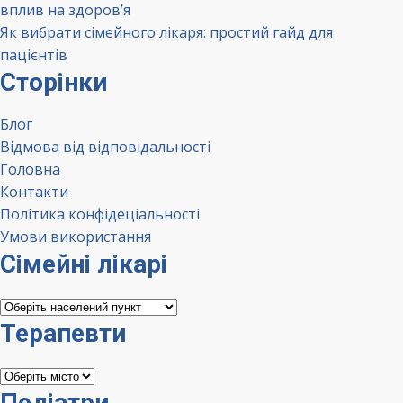
вплив на здоров’я
Як вибрати сімейного лікаря: простий гайд для
пацієнтів
Сторінки
Блог
Відмова від відповідальності
Головна
Контакти
Політика конфідеціальності
Умови використання
Сімейні лікарі
Сімейні
лікарі
Терапевти
Терапевти
Педіатри