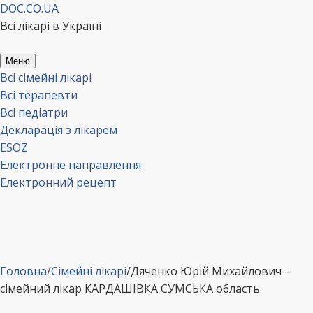
Перейти
DOC.CO.UA
до
Всі лікарі в Україні
вмісту
Меню
Всі сімейні лікарі
Всі терапевти
Всі педіатри
Декларація з лікарем
ESOZ
Електронне направлення
Електронний рецепт
Головна
/
Сімейні лікарі
/
Дяченко Юрій Михайлович –
сімейний лікар КАРДАШІВКА СУМСЬКА область