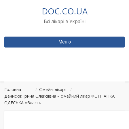
Перейти
DOC.CO.UA
до
вмісту
Всі лікарі в Україні
Меню
Головна
/
Сімейні лікарі
/
Денисюк Ірина Олексіївна – сімейний лікар ФОНТАНКА
ОДЕСЬКА область