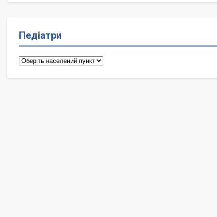
Педіатри
Педіатри