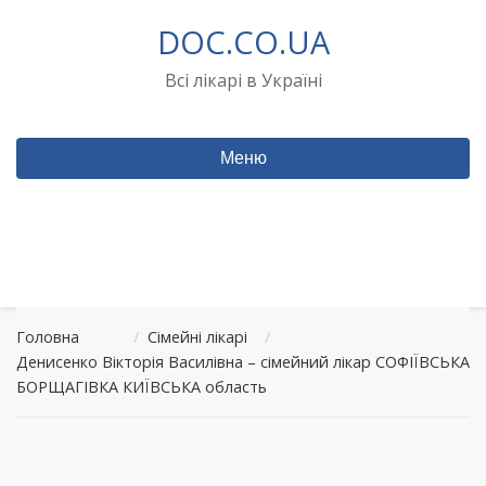
Перейти
DOC.CO.UA
до
вмісту
Всі лікарі в Україні
Меню
Головна
/
Сімейні лікарі
/
Денисенко Вікторія Василівна – сімейний лікар СОФІЇВСЬКА
БОРЩАГІВКА КИЇВСЬКА область