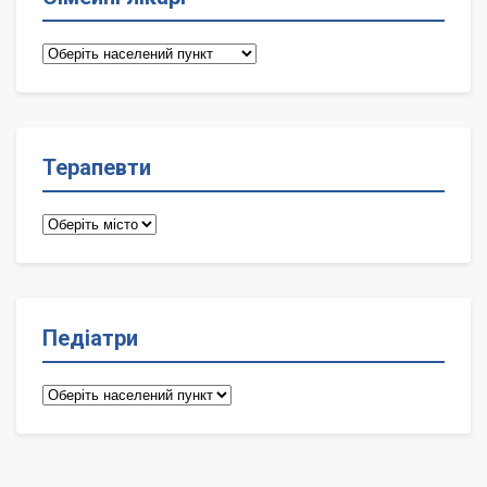
Сімейні
лікарі
Терапевти
Терапевти
Педіатри
Педіатри