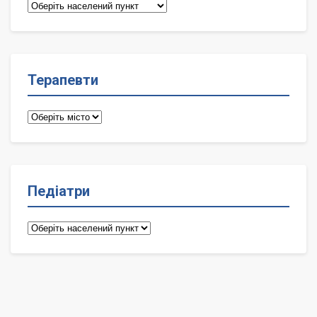
Сімейні
лікарі
Терапевти
Терапевти
Педіатри
Педіатри