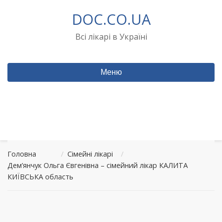
Перейти
DOC.CO.UA
до
вмісту
Всі лікарі в Україні
Меню
Головна
/
Сімейні лікарі
/
Дем’янчук Ольга Євгенівна – сімейний лікар КАЛИТА
КИЇВСЬКА область