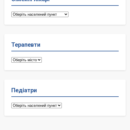
Сімейні
лікарі
Терапевти
Терапевти
Педіатри
Педіатри