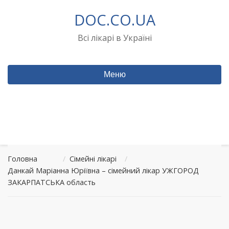
Перейти
DOC.CO.UA
до
вмісту
Всі лікарі в Україні
Меню
Головна
/
Сімейні лікарі
/
Данкай Маріанна Юріївна – сімейний лікар УЖГОРОД
ЗАКАРПАТСЬКА область