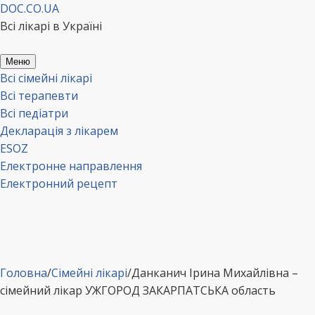
Перейти
DOC.CO.UA
до
Всі лікарі в Україні
вмісту
Меню
Всі сімейні лікарі
Всі терапевти
Всі педіатри
Декларація з лікарем
ESOZ
Електронне направлення
Електронний рецепт
Головна
/
Сімейні лікарі
/
Данканич Ірина Михайлівна –
сімейний лікар УЖГОРОД ЗАКАРПАТСЬКА область