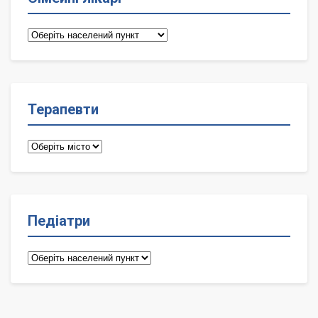
Сімейні
лікарі
Терапевти
Терапевти
Педіатри
Педіатри