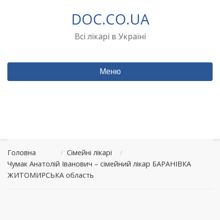
Перейти
DOC.CO.UA
до
вмісту
Всі лікарі в Україні
Меню
Головна
/
Сімейні лікарі
/
Чумак Анатолій Іванович – сімейний лікар БАРАНІВКА
ЖИТОМИРСЬКА область